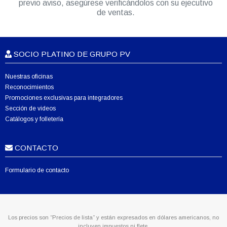
previo aviso, asegúrese verificándolos con su ejecutivo
de ventas.
SOCIO PLATINO DE GRUPO PV
Nuestras oficinas
Reconocimientos
Promociones exclusivas para integradores
Sección de videos
Catálogos y folletería
CONTACTO
Formulario de contacto
Los precios son “Precios de lista” y están expresados en dólares americanos, no
incluyen impuestos ni flete.