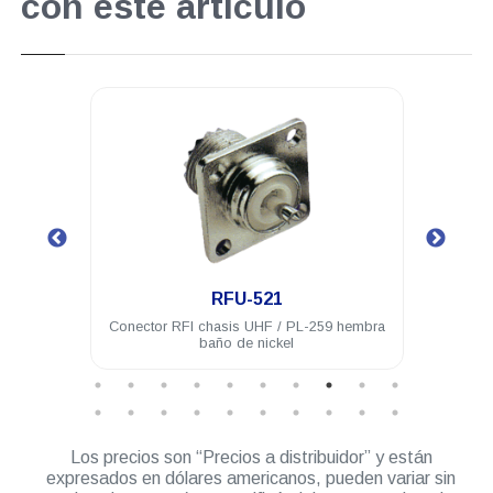
con este artículo
.
RFU-521
 acero
Conector RFI chasis UHF / PL-259 hembra
Con
baño de nickel
hembr
Los precios son “Precios a distribuidor” y están
expresados en dólares americanos, pueden variar sin