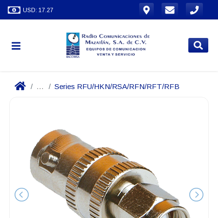
USD: 17.27
...
Series RFU/HKN/RSA/RFN/RFT/RFB