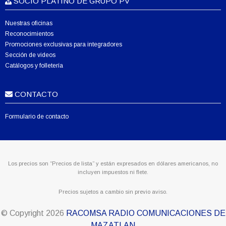
SOCIO PLATINO DE GRUPO PV
Nuestras oficinas
Reconocimientos
Promociones exclusivas para integradores
Sección de videos
Catálogos y folletería
CONTACTO
Formulario de contacto
Los precios son “Precios de lista” y están expresados en dólares americanos, no
incluyen impuestos ni flete.
Precios sujetos a cambio sin previo aviso.
© Copyright
2026
RACOMSA RADIO COMUNICACIONES DE
MAZATLAN