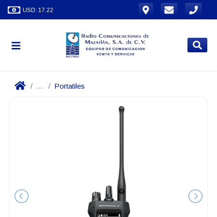
USD: 17.22
...
Portatiles