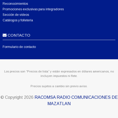
Reconocimientos
Promociones exclusivas para integradores
Sección de videos
Catálogos y folletería
CONTACTO
Formulario de contacto
Los precios son “Precios de lista” y están expresados en dólares americanos, no
incluyen impuestos ni flete.
Precios sujetos a cambio sin previo aviso.
© Copyright
2026
RACOMSA RADIO COMUNICACIONES DE
MAZATLAN