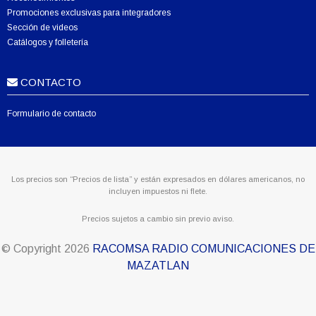
Promociones exclusivas para integradores
Sección de videos
Catálogos y folletería
CONTACTO
Formulario de contacto
Los precios son “Precios de lista” y están expresados en dólares americanos, no
incluyen impuestos ni flete.
Precios sujetos a cambio sin previo aviso.
© Copyright
2026
RACOMSA RADIO COMUNICACIONES DE
MAZATLAN