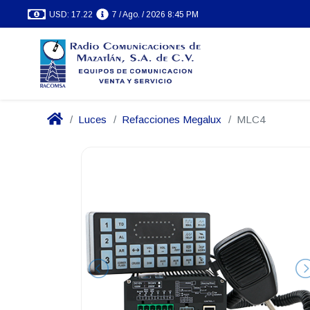
USD: 17.22
7 / Ago. / 2026 8:45 PM
Luces
Refacciones Megalux
MLC4