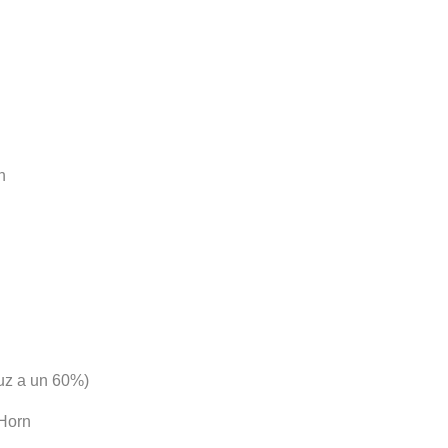
n
uz a un 60%)
 Horn