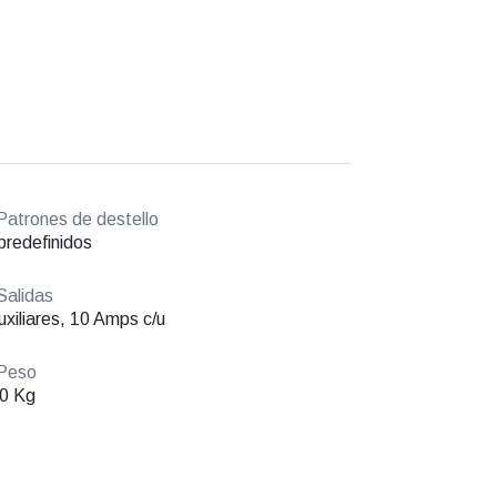
atrones de destello
predefinidos
alidas
uxiliares, 10 Amps c/u
Peso
0 Kg