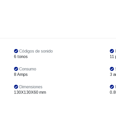
Códigos de sonido
P
6 tonos
11 
Consumo
S
8 Amps
3 a
Dimensiones
130X130X60 mm
0.8