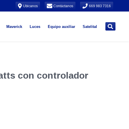
Ubícanos
Contáctanos
669 983 7316
Maverick
Luces
Equipo auxiliar
Satelital
atts con controlador