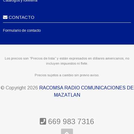
Catálogos y folletería
CONTACTO
Formulario de contacto
Los precios son “Precios de lista” y están expresados en dólares americanos, no
incluyen impuestos ni flete.
Precios sujetos a cambio sin previo aviso.
© Copyright
2026
RACOMSA RADIO COMUNICACIONES DE
MAZATLAN
669 983 7316