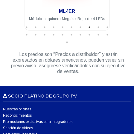
.
R
ML4IA-1
ux Rojo de 4 LEDs
Módulo intermedio Megalux Ámbar de 4
LEDs para torreta Megalux 2.0
Los precios son “Precios a distribuidor” y están
expresados en dólares americanos, pueden variar sin
previo aviso, asegúrese verificándolos con su ejecutivo
de ventas.
SOCIO PLATINO DE GRUPO PV
Nuestras oficinas
Reconocimientos
Promociones exclusivas para integradores
Sección de videos