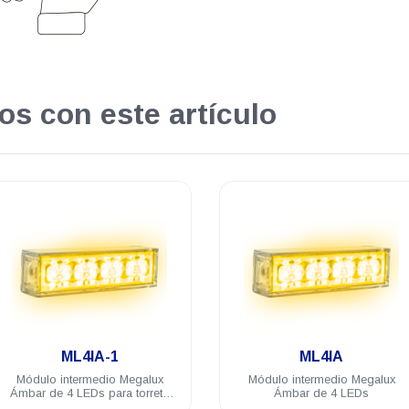
os con este artículo
.
.
ML4IA
ML4IB-1
Módulo intermedio Megalux
Módulo intermedio Megalux Az
Ámbar de 4 LEDs
de 4 LEDs para torreta Megal
2.0