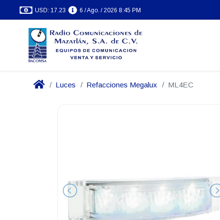
USD: 17.23
6 / Ago. / 2026 8:45 PM
Luces
Refacciones Megalux
ML4EC