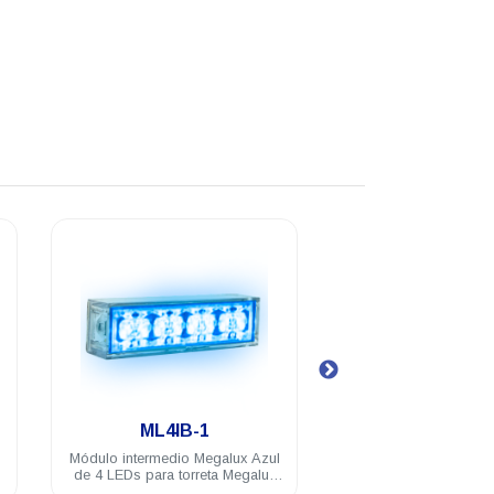
.
.
ML4IB
ML4IBA
ul
Módulo intermedio Megalux Azul
Módulo intermedio M
ux
de 4 LEDs
Ámbar de 8 LEDs p
Megalux 2