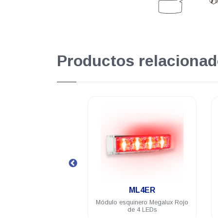
Productos relacionad
.
.
ML4ER
ML4IA-1
 esquinero Megalux Rojo
Módulo intermedio Megalux
de 4 LEDs
Ámbar de 4 LEDs para torreta
Megalux 2.0