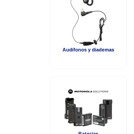
.
Audífonos y diademas
.
Baterías