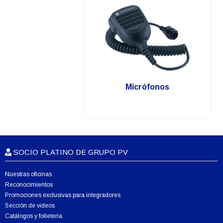
.
Micrófonos
SOCIO PLATINO DE GRUPO PV
Nuestras oficinas
Reconocimientos
Promociones exclusivas para integradores
Sección de videos
Catálogos y folletería