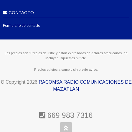
CONTACTO
Formulario de contacto
Los precios son “Precios de lista” y están expresados en dólares americanos, no
incluyen impuestos ni flete.
Precios sujetos a cambio sin previo aviso.
© Copyright
2026
RACOMSA RADIO COMUNICACIONES DE
MAZATLAN
669 983 7316