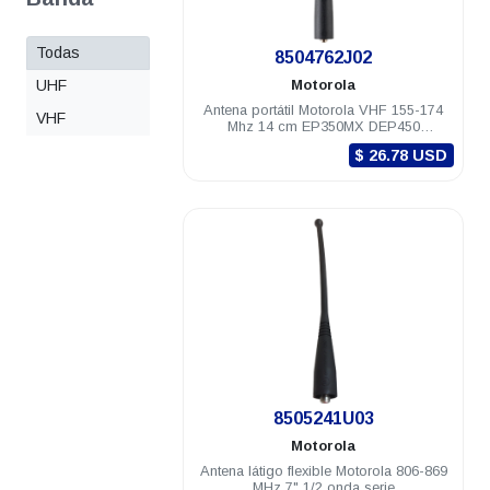
Todas
.
8504762J02
UHF
Motorola
Antena portátil Motorola VHF 155-174
VHF
Mhz 14 cm EP350MX DEP450
PRO5150/7150 Elite
$ 26.78 USD
.
8505241U03
Motorola
Antena látigo flexible Motorola 806-869
MHz 7" 1/2 onda serie