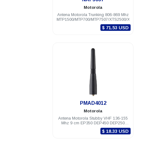
Motorola
Antena Motorola Trunking 806-869 Mhz
MTP1500/MTP700/MTP7507/XTS2500/XTS50
$ 71.53 USD
.
PMAD4012
Motorola
Antena Motorola Stubby VHF 136-155
Mhz 9 cm EP350 DEP450 DEP250
PRO5150/7150
$ 18.33 USD