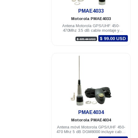
.
PMAE4033
Motorola
PMAE4033
Antena Motorola GPS/UHF 450-
470Mhz 3.5 dB cable montaje y
conectores DGM8000e DGM8500e
$ 99.00 USD
$ 339.44 USD
.
PMAE4034
Motorola
PMAE4034
Antena móvil Motorola GPS/UHF 450-
470 Mhz 5 dB DGM8000 incluye cable,
montaje y conectores