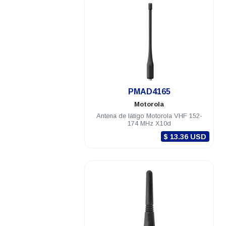
.
PMAD4165
Motorola
Antena de látigo Motorola VHF 152-
174 MHz X10d
$ 13.36 USD