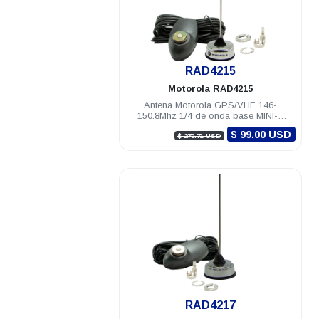
.
RAD4215
Motorola
RAD4215
Antena Motorola GPS/VHF 146-
150.8Mhz 1/4 de onda base MINI-U
cable montaje y conectores DGM8000e
$ 99.00 USD
$ 270.71 USD
.
RAD4217