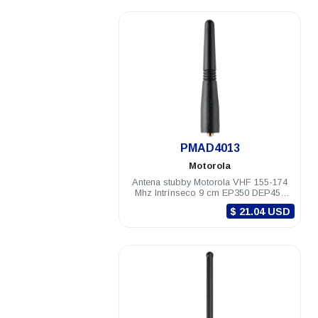
.
PMAD4013
Motorola
Antena stubby Motorola VHF 155-174
Mhz Intrínseco 9 cm EP350 DEP450
PRO5150/7150 PRO Elite
$ 21.04 USD