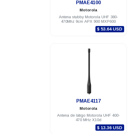
PMAE4100
Motorola
Antena stubby Motorola UHF 380-
470Mhz 9cm APX 900 MXP600
$ 53.64 USD
.
PMAE4117
Motorola
Antena de látigo Motorola UHF 400-
470 MHz X10d
$ 13.36 USD