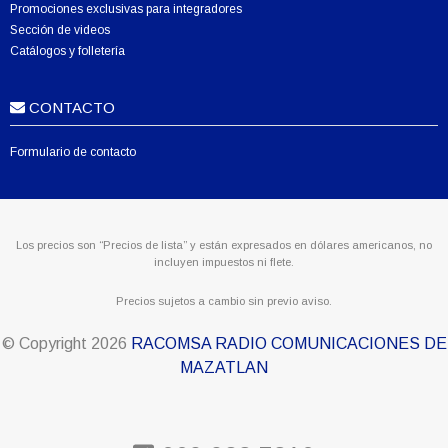
Promociones exclusivas para integradores
Sección de videos
Catálogos y folletería
CONTACTO
Formulario de contacto
Los precios son “Precios de lista” y están expresados en dólares americanos, no
incluyen impuestos ni flete.
Precios sujetos a cambio sin previo aviso.
© Copyright
2026
RACOMSA RADIO COMUNICACIONES DE
MAZATLAN