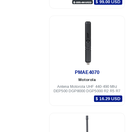
$ 99.00 USD
$ 339.44 USD
.
PMAE4070
Motorola
Antena Motorola UHF 440-490 Mhz
DEP500 DGP8000 DGP5000 R2 R5 R7
$ 16.29 USD