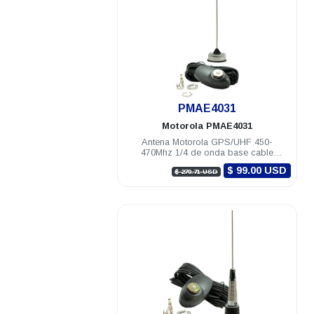
.
PMAE4031
Motorola
PMAE4031
Antena Motorola GPS/UHF 450-
470Mhz 1/4 de onda base cable
montaje y conectores MINI-U
$ 99.00 USD
$ 270.71 USD
DGM8000e