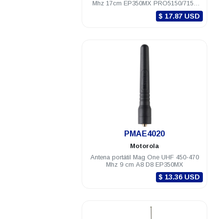
Mhz 17cm EP350MX PRO5150/7150
DEP250 DEP450
$ 17.87 USD
.
PMAE4020
Motorola
Antena portátil Mag One UHF 450-470
Mhz 9 cm A8 D8 EP350MX
$ 13.36 USD