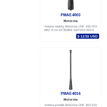
.
PMAE4003
Motorola
Antena stubby Motorola UHF 430-470
Mhz 9 cm EP350MX DEP250 DEP450
PRO5150/7150 PRO Elite
$ 12.53 USD
.
PMAE4016
Motorola
Antena portátil Motorola UHF 403-520