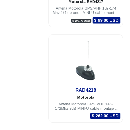
Motorola
RAD4217
Antena Motorola GPS/VHF 162-174
Mhz 1/4 de onda MINI-U cable montaje
y conectores DGM8000e DGM8000
$ 99.00 USD
$ 270.71 USD
.
RAD4218
Motorola
Antena Motorola GPS/VHF 146-
172Mhz 3dB MINI-U cable montaje y
conectores DGM8000e DGM8000
$ 262.00 USD