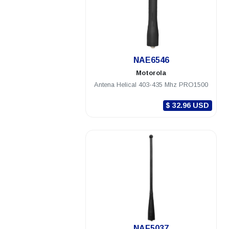
.
NAE6546
Motorola
Antena Helical 403-435 Mhz PRO1500
$ 32.96 USD
.
NAF5037