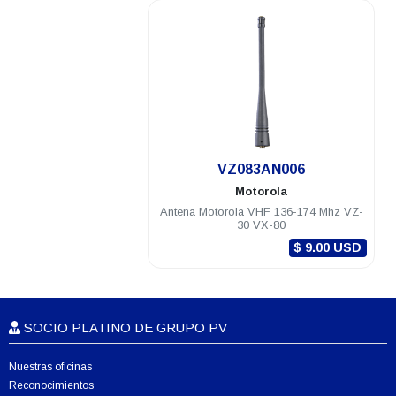
.
VZ083AN006
Motorola
Antena Motorola VHF 136-174 Mhz VZ-
30 VX-80
$ 9.00 USD
SOCIO PLATINO DE GRUPO PV
Nuestras oficinas
Reconocimientos