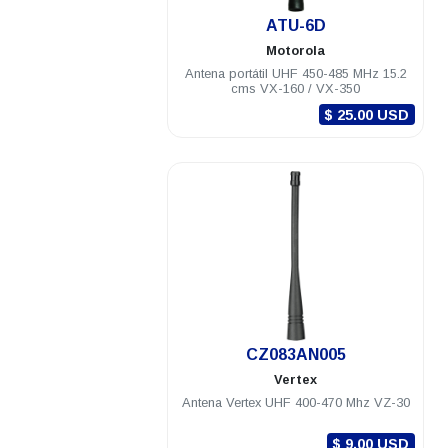
.
ATU-6D
Motorola
Antena portátil UHF 450-485 MHz 15.2
cms VX-160 / VX-350
$ 25.00 USD
.
CZ083AN005
Vertex
Antena Vertex UHF 400-470 Mhz VZ-30
$ 9.00 USD