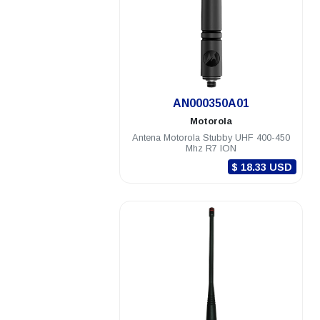
.
AN000350A01
Motorola
Antena Motorola Stubby UHF 400-450
Mhz R7 ION
$ 18.33 USD