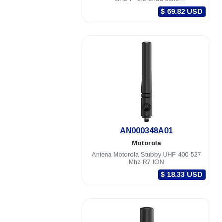
GTX/HT/LTS/MTX/PRO/XTS
$ 69.82 USD
.
AN000348A01
Motorola
Antena Motorola Stubby UHF 400-527
Mhz R7 ION
$ 18.33 USD