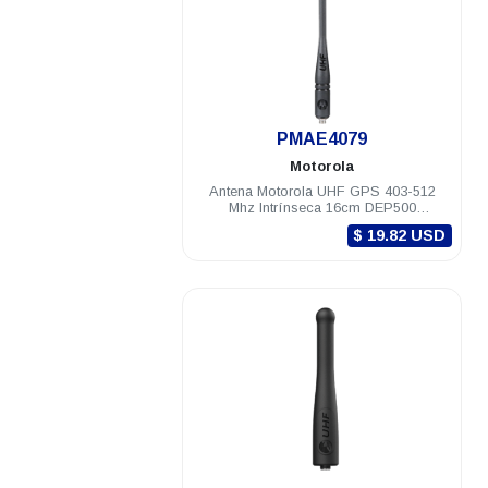
.
PMAE4079
Motorola
Antena Motorola UHF GPS 403-512
Mhz Intrínseca 16cm DEP500
DGP8000/5000 R2 R5 R7
$ 19.82 USD
.