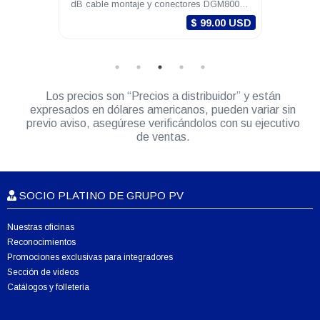
ctores
dB cable montaje y conectores DGM8000e
Mhz 5
DGM8500e
0 USD
$ 99.00 USD
Los precios son “Precios a distribuidor” y están
expresados en dólares americanos, pueden variar sin
previo aviso, asegúrese verificándolos con su ejecutivo
de ventas.
SOCIO PLATINO DE GRUPO PV
Nuestras oficinas
Reconocimientos
Promociones exclusivas para integradores
Sección de videos
Catálogos y folletería