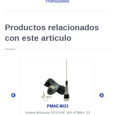
Promociones
Productos relacionados
con este artículo
.
PMAE4033
hz 1/4
Antena Motorola GPS/UHF 450-470Mhz 3.5
Antena m