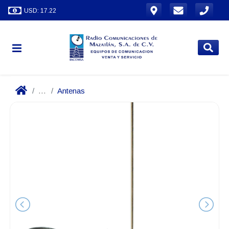
USD: 17.22
...
Antenas