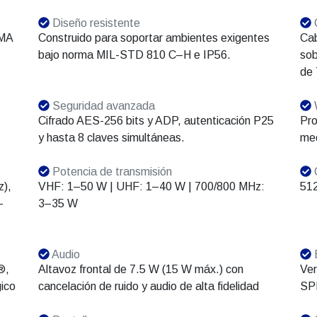
Diseño resistente
C
DMA
Construido para soportar ambientes exigentes
Cab
bajo norma MIL-STD 810 C–H e IP56.
sob
de 
Seguridad avanzada
W
Cifrado AES-256 bits y ADP, autenticación P25
Pro
y hasta 8 claves simultáneas.
me
Potencia de transmisión
C
),
VHF: 1–50 W | UHF: 1–40 W | 700/800 MHz:
512
–
3–35 W
Audio
®,
Altavoz frontal de 7.5 W (15 W máx.) con
Ver
ico
cancelación de ruido y audio de alta fidelidad
SPP