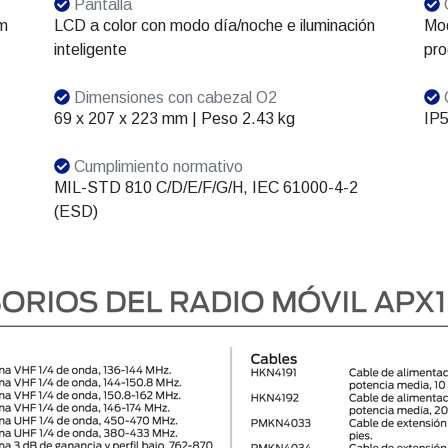
Pantalla
C
 m
LCD a color con modo día/noche e iluminación
Mod
inteligente
pr
Dimensiones con cabezal O2
C
69 x 207 x 223 mm | Peso 2.43 kg
IP5
Cumplimiento normativo
MIL-STD 810 C/D/E/F/G/H, IEC 61000-4-2
(ESD)