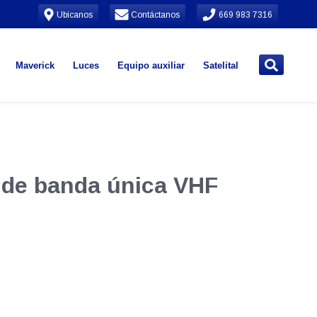
Ubícanos
Contáctanos
669 983 7316
Maverick
Luces
Equipo auxiliar
Satelital
 de banda única VHF