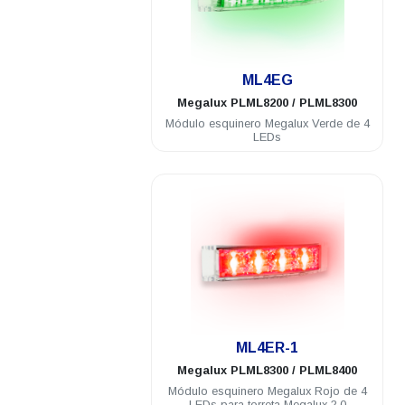
.
ML4EG
Megalux
PLML8200 / PLML8300
Módulo esquinero Megalux Verde de 4
LEDs
.
ML4ER-1
Megalux
PLML8300 / PLML8400
Módulo esquinero Megalux Rojo de 4
LEDs para torreta Megalux 2.0