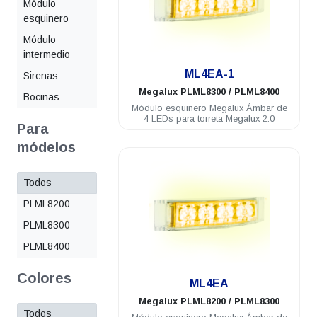
Módulo
esquinero
Módulo
intermedio
.
ML4EA-1
Sirenas
Megalux
PLML8300 / PLML8400
Bocinas
Módulo esquinero Megalux Ámbar de
4 LEDs para torreta Megalux 2.0
Para
módelos
Todos
PLML8200
PLML8300
PLML8400
.
Colores
ML4EA
Megalux
PLML8200 / PLML8300
Todos