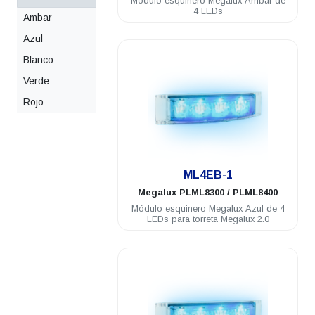
Módulo esquinero Megalux Ámbar de
4 LEDs
Ambar
Azul
Blanco
Verde
Rojo
.
ML4EB-1
Megalux
PLML8300 / PLML8400
Módulo esquinero Megalux Azul de 4
LEDs para torreta Megalux 2.0