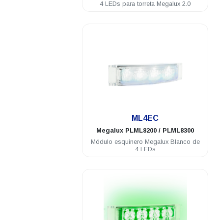
4 LEDs para torreta Megalux 2.0
.
ML4EC
Megalux
PLML8200 / PLML8300
Módulo esquinero Megalux Blanco de
4 LEDs