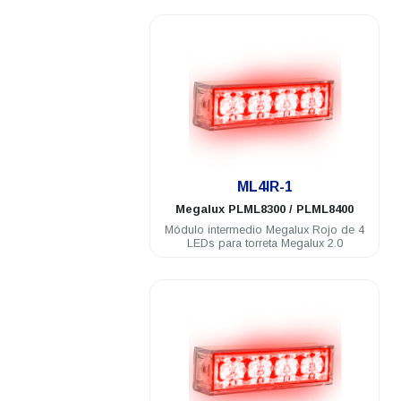
.
ML4IR-1
Megalux
PLML8300 / PLML8400
Módulo intermedio Megalux Rojo de 4
LEDs para torreta Megalux 2.0