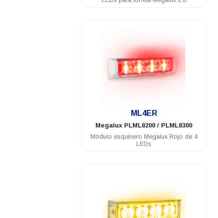
.
ML4ER
Megalux
PLML8200 / PLML8300
Módulo esquinero Megalux Rojo de 4
LEDs