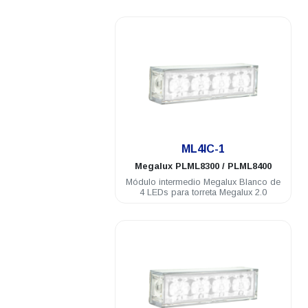
.
ML4IC-1
Megalux
PLML8300 / PLML8400
Módulo intermedio Megalux Blanco de
4 LEDs para torreta Megalux 2.0