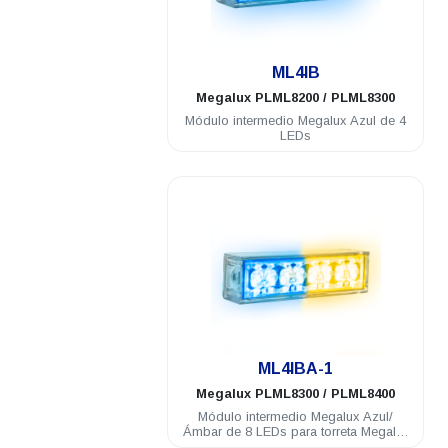
.
ML4IB
Megalux
PLML8200 / PLML8300
Módulo intermedio Megalux Azul de 4
LEDs
.
ML4IBA-1
Megalux
PLML8300 / PLML8400
Módulo intermedio Megalux Azul/
Ámbar de 8 LEDs para torreta Megalux
2.0