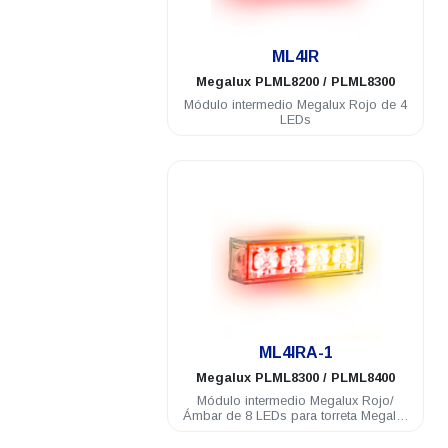
.
ML4IR
Megalux
PLML8200 / PLML8300
Módulo intermedio Megalux Rojo de 4
LEDs
.
ML4IRA-1
Megalux
PLML8300 / PLML8400
Módulo intermedio Megalux Rojo/
Ámbar de 8 LEDs para torreta Megalux
2.0