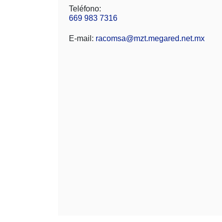
Teléfono:
669 983 7316
E-mail:
racomsa@mzt.megared.net.mx