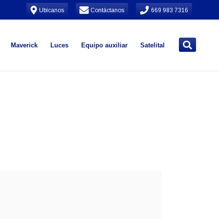
Ubícanos
Contáctanos
669 983 7316
Maverick
Luces
Equipo auxiliar
Satelital