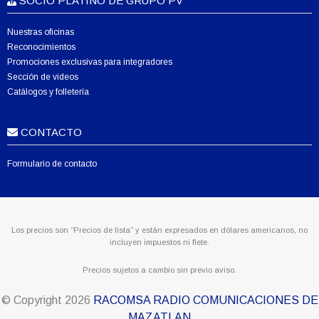
SOCIO PLATINO DE GRUPO PV
Nuestras oficinas
Reconocimientos
Promociones exclusivas para integradores
Sección de videos
Catálogos y folletería
CONTACTO
Formulario de contacto
Los precios son “Precios de lista” y están expresados en dólares americanos, no
incluyen impuestos ni flete.
Precios sujetos a cambio sin previo aviso.
© Copyright
2026
RACOMSA RADIO COMUNICACIONES DE
MAZATLAN