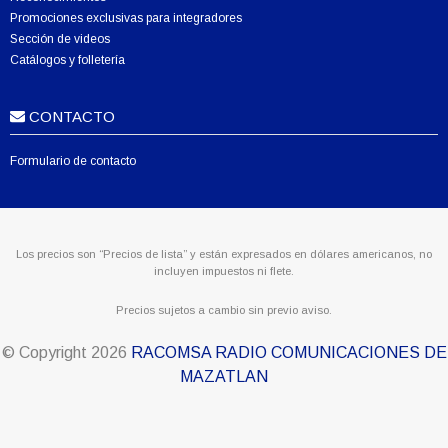
Promociones exclusivas para integradores
Sección de videos
Catálogos y folletería
CONTACTO
Formulario de contacto
Los precios son “Precios de lista” y están expresados en dólares americanos, no
incluyen impuestos ni flete.
Precios sujetos a cambio sin previo aviso.
© Copyright
2026
RACOMSA RADIO COMUNICACIONES DE
MAZATLAN