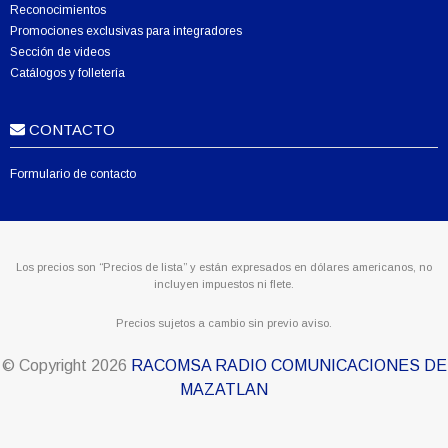
Reconocimientos
Promociones exclusivas para integradores
Sección de videos
Catálogos y folletería
CONTACTO
Formulario de contacto
Los precios son “Precios de lista” y están expresados en dólares americanos, no
incluyen impuestos ni flete.
Precios sujetos a cambio sin previo aviso.
© Copyright
2026
RACOMSA RADIO COMUNICACIONES DE
MAZATLAN