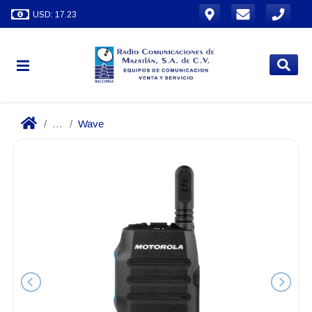
USD: 17.23
...
Wave