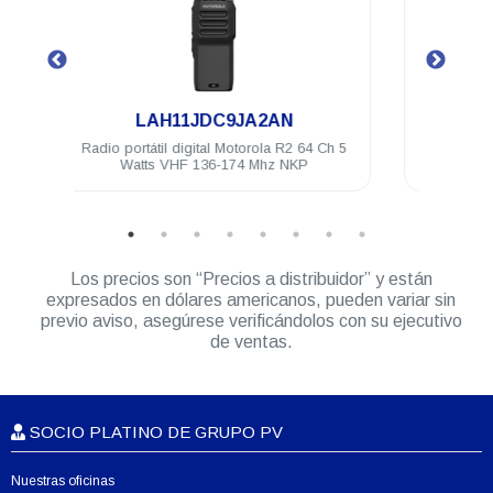
.
N
HK2183A
R2 64 Ch 5
Radio portátil WAVE PTX TLK110 LTE Wi-Fi
NKP
8 CH IP67 AES-256
Los precios son “Precios a distribuidor” y están
expresados en dólares americanos, pueden variar sin
previo aviso, asegúrese verificándolos con su ejecutivo
de ventas.
SOCIO PLATINO DE GRUPO PV
Nuestras oficinas