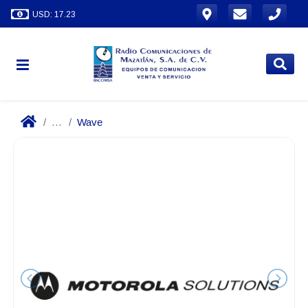
USD: 17.23
...
Wave