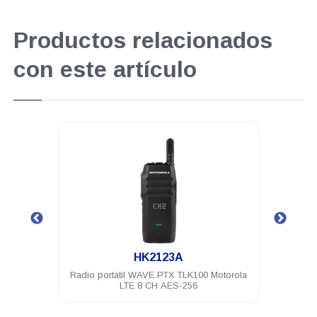
Productos relacionados
con este artículo
.
HK2123A
orola
Radio portátil WAVE PTX TLK100 Motorola
Servi
eses
LTE 8 CH AES-256