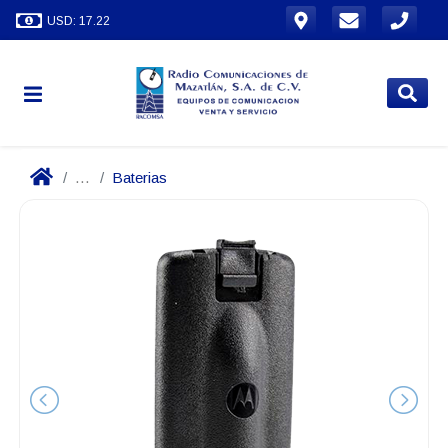
USD: 17.22
...
Baterias