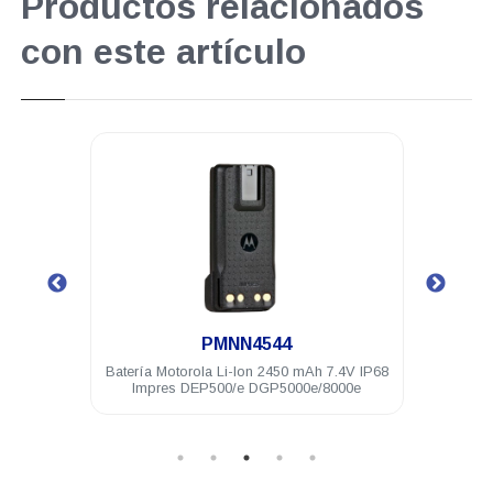
Productos relacionados
con este artículo
.
PMNN4544
c y PTT
Batería Motorola Li-Ion 2450 mAh 7.4V IP68
Anten
 DTR720
Impres DEP500/e DGP5000e/8000e
14 