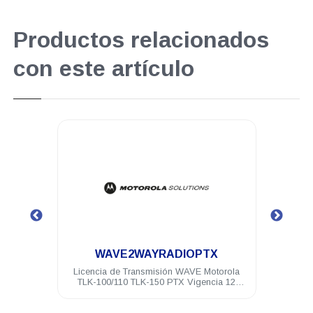
Productos relacionados
con este artículo
.
WAVE2WAYRADIOPTX
torola
Licencia de Transmisión WAVE Motorola
Hols
TLK-100/110 TLK-150 PTX Vigencia 12
meses