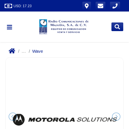
USD: 17.23
...
Wave