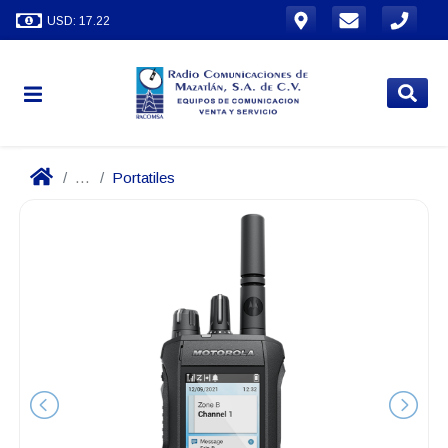
USD: 17.22
...
Portatiles