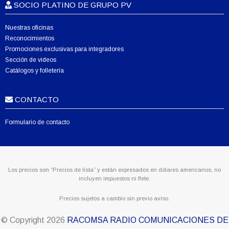
SOCIO PLATINO DE GRUPO PV
Nuestras oficinas
Reconocimientos
Promociones exclusivas para integradores
Sección de videos
Catálogos y folletería
CONTACTO
Formulario de contacto
Los precios son “Precios de lista” y están expresados en dólares americanos, no
incluyen impuestos ni flete.
Precios sujetos a cambio sin previo aviso.
© Copyright
2026
RACOMSA RADIO COMUNICACIONES DE