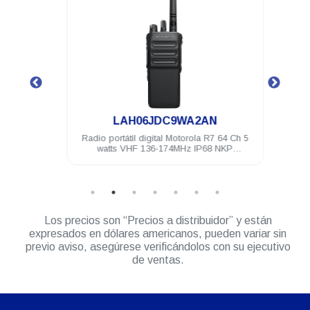
.
LAH06JDC9WA2AN
4 Ch 5
Radio portátil digital Motorola R7 64 Ch 5
Radio 
ilitado
watts VHF 136-174MHz IP68 NKP
watts
Compatible
Los precios son “Precios a distribuidor” y están
expresados en dólares americanos, pueden variar sin
previo aviso, asegúrese verificándolos con su ejecutivo
de ventas.