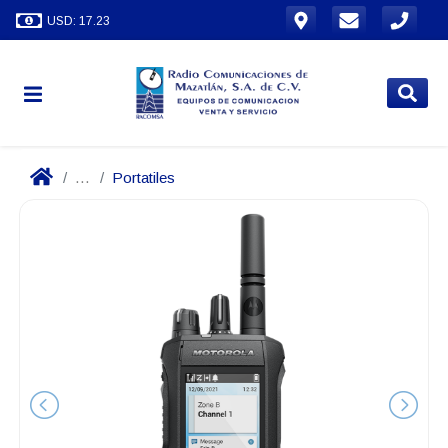
USD: 17.23
...
Portatiles