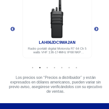
.
LAH06JDC9WA2AN
4 Ch 5
Radio portátil digital Motorola R7 64 Ch 5
Radio 
ilitado
watts VHF 136-174MHz IP68 NKP
watts
Compatible
Los precios son “Precios a distribuidor” y están
expresados en dólares americanos, pueden variar sin
previo aviso, asegúrese verificándolos con su ejecutivo
de ventas.