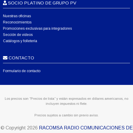
SOCIO PLATINO DE GRUPO PV
Nuestras oficinas
Reconocimientos
Promociones exclusivas para integradores
Sección de videos
Catálogos y folletería
CONTACTO
Formulario de contacto
Los precios son “Precios de lista” y están expresados en dólares americanos, no
incluyen impuestos ni flete.
Precios sujetos a cambio sin previo aviso.
© Copyright
2026
RACOMSA RADIO COMUNICACIONES DE