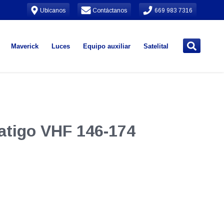
Ubícanos
Contáctanos
669 983 7316
Maverick
Luces
Equipo auxiliar
Satelital
latigo VHF 146-174