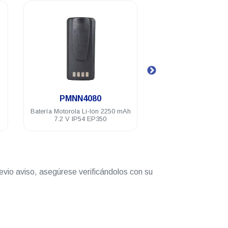
.
.
PMNN4080
PMNN447
Batería Motorola Li-Ion 2250 mAh
Batería Motorola Li-I
7.2 V IP54 EP350
7.4V IP54 EP350 
evio aviso, asegúrese verificándolos con su