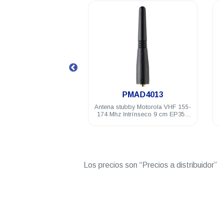
.
.
PMAE4003
PMAD4013
ubby Motorola UHF 430-
Antena stubby Motorola VHF 155-
9 cm EP350MX DEP250
174 Mhz Intrínseco 9 cm EP350
 PRO5150/7150 PRO
DEP450 PRO5150/7150 PRO
Elite
Elite
Los precios son “Precios a distribuidor