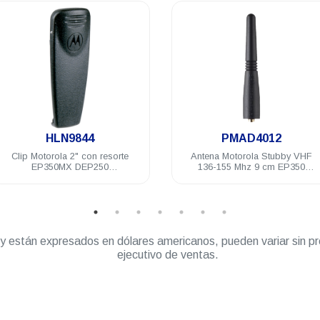
.
.
HLN9844
PMAD4012
Clip Motorola 2" con resorte
Antena Motorola Stubby VHF
EP350MX DEP250
136-155 Mhz 9 cm EP350
PRO5150/7150
DEP450 DEP250 PRO5150/7150
” y están expresados en dólares americanos, pueden variar sin pr
ejecutivo de ventas.