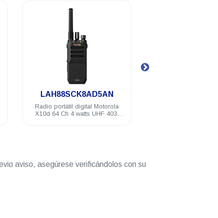
.
.
AH88SCK8AD5AN
PMAD4165
o portátil digital Motorola
Antena de látigo Motorola VHF
d 64 Ch 4 watts UHF 403-
152-174 MHz X10d
470MHZ NKP
evio aviso, asegúrese verificándolos con su