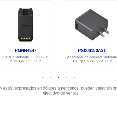
.
.
N4847
PS000150A31
L
ola LI-iON 2200
Adaptador de corriente Motorola
Radi
 IP55 X10d
USB tipo A 240 VCA X10d
X10
” y están expresados en dólares americanos, pueden variar sin pr
ejecutivo de ventas.