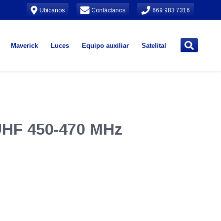
Ubícanos
Contáctanos
669 983 7316
Maverick
Luces
Equipo auxiliar
Satelital
UHF 450-470 MHz