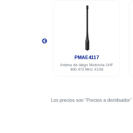
.
PMAE4117
PMN
la VHF
Antena de látigo Motorola UHF
Batería Motor
400-470 MHz X10d
mAh 8.4V
Los precios son “Precios a distribuidor