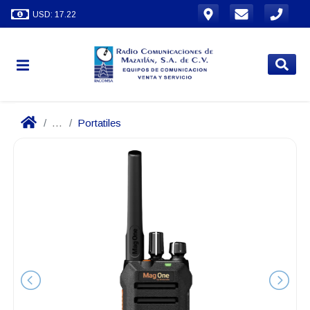
USD: 17.22
...
Portatiles