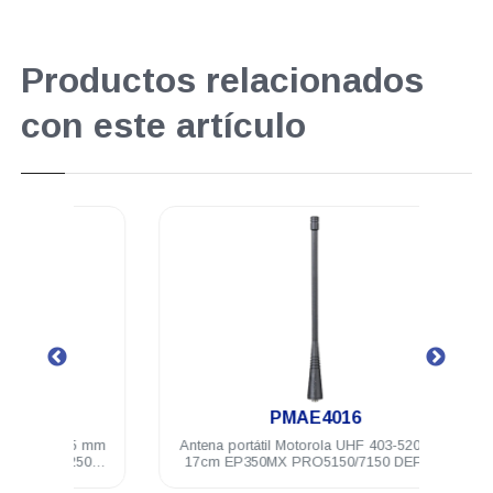
Productos relacionados
con este artículo
.
PMAE4016
3.5 mm
Antena portátil Motorola UHF 403-520 Mhz
Audíf
250
17cm EP350MX PRO5150/7150 DEP250
neg
DEP450