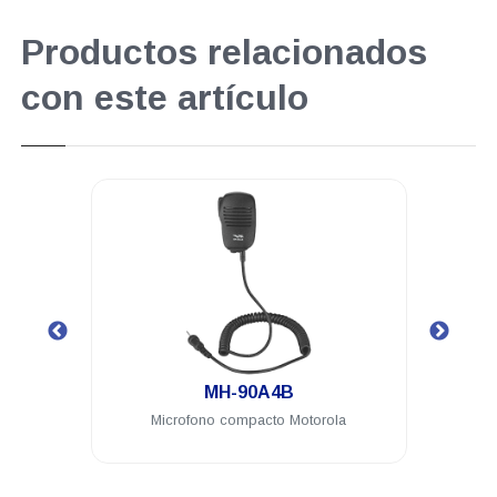
Productos relacionados
con este artículo
.
MH-90A4B
7.4 V
Microfono compacto Motorola
Micr
In