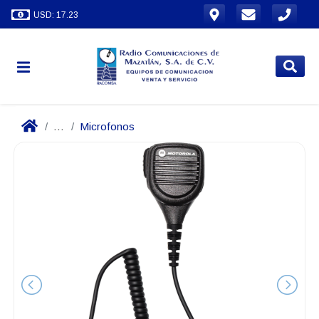
USD: 17.23
...
Microfonos