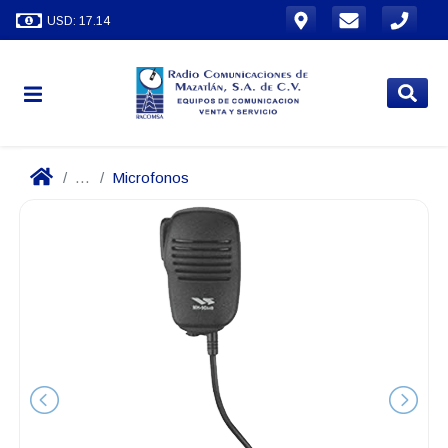
USD: 17.14
...
Microfonos