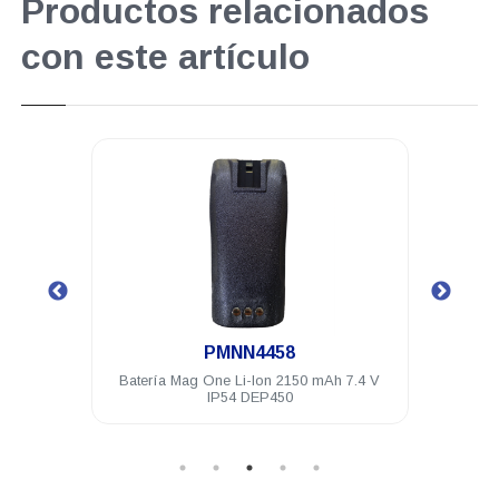
Productos relacionados
con este artículo
.
PMNN4458
mpres
Batería Mag One Li-Ion 2150 mAh 7.4 V
Micr
MTX
IP54 DEP450