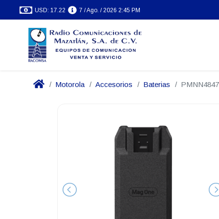
USD: 17.22
7 / Ago. / 2026 2:45 PM
Motorola
Accesorios
Baterias
PMNN4847