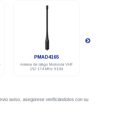
.
.
PMAD4165
PS000150A31
Antena de látigo Motorola VHF
Adaptador de corriente Motorol
152-174 MHz X10d
USB tipo A 240 VCA X10d
evio aviso, asegúrese verificándolos con su