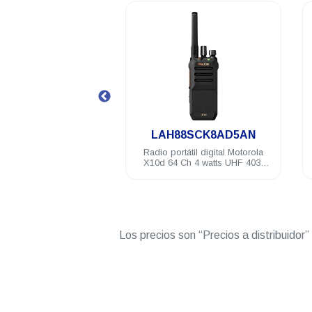
.
8AD5AN
LAH88SCK8AD5AN
ital Motorola
Radio portátil digital Motorola
Antena 
ts VHF 136-
X10d 64 Ch 4 watts UHF 403-
40
NKP
470MHZ NKP
Los precios son “Precios a distribuidor