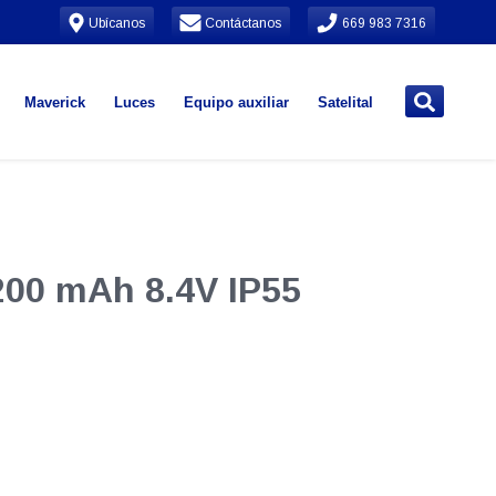
Ubícanos
Contáctanos
669 983 7316
Maverick
Luces
Equipo auxiliar
Satelital
2200 mAh 8.4V IP55