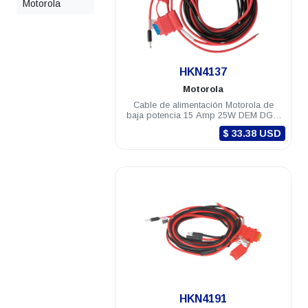
Motorola
.
HKN4137
Motorola
Cable de alimentación Motorola de
baja potencia 15 Amp 25W DEM DGM
TLK150
$ 33.38 USD
.
HKN4191