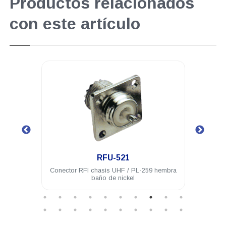
Productos relacionados
con este artículo
.
RFU-521
 acero
Conector RFI chasis UHF / PL-259 hembra
Con
baño de nickel
hembr