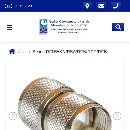
USD: 17.23
...
Series RFU/HKN/RSA/RFN/RFT/RFB