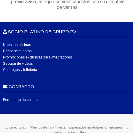
previo aviso, asegúrese verificándolos con su ejecutivo
de ventas.
SOCIO PLATINO DE GRUPO PV
Nuestras oficinas
Reconocimientos
Promociones exclusivas para integradores
Sección de videos
Catálogos y folletería
CONTACTO
Formulario de contacto
Los precios son “Precios de lista” y están expresados en dólares americanos, no
incluyen impuestos ni flete.