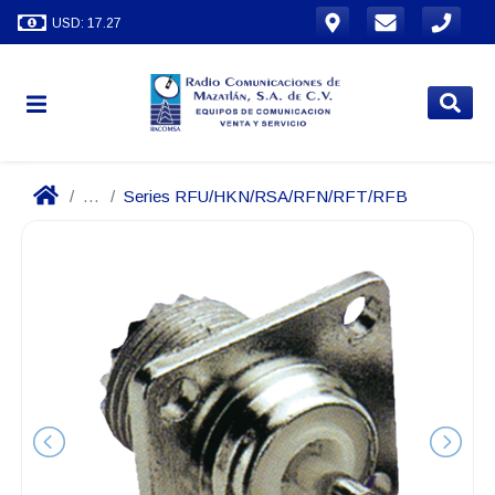
USD: 17.27
...
Series RFU/HKN/RSA/RFN/RFT/RFB