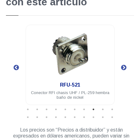
con este artículo
.
RFU-521
 acero
Conector RFI chasis UHF / PL-259 hembra
Con
baño de nickel
hembr
Los precios son “Precios a distribuidor” y están
expresados en dólares americanos, pueden variar sin