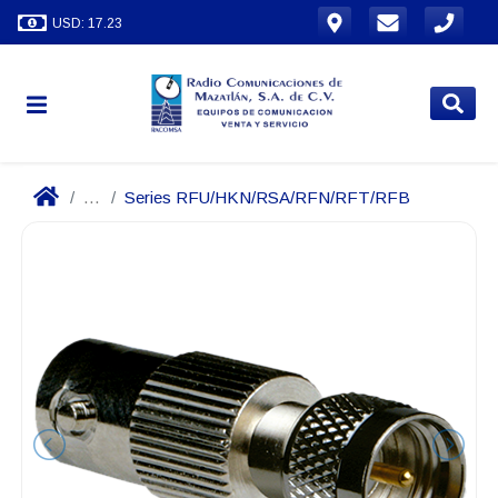
USD: 17.23
...
Series RFU/HKN/RSA/RFN/RFT/RFB