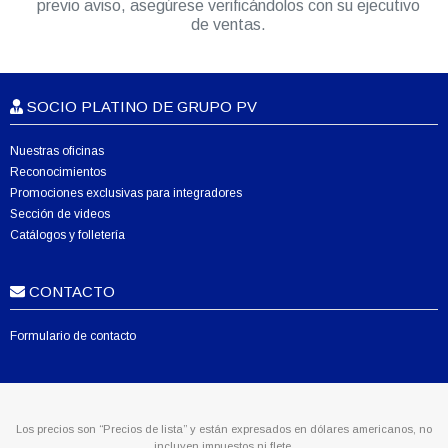
previo aviso, asegúrese verificándolos con su ejecutivo
de ventas.
SOCIO PLATINO DE GRUPO PV
Nuestras oficinas
Reconocimientos
Promociones exclusivas para integradores
Sección de videos
Catálogos y folletería
CONTACTO
Formulario de contacto
Los precios son “Precios de lista” y están expresados en dólares americanos, no
incluyen impuestos ni flete.