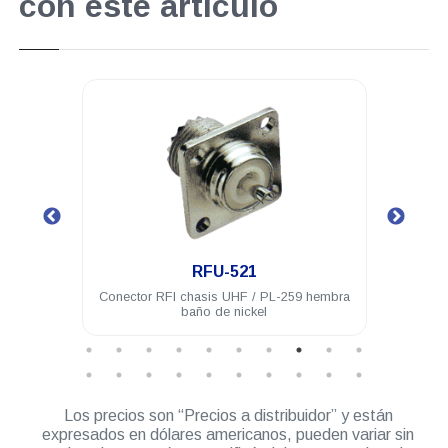
con este artículo
.
RFU-521
 acero
Conector RFI chasis UHF / PL-259 hembra
Con
baño de nickel
hembr
Los precios son “Precios a distribuidor” y están
expresados en dólares americanos, pueden variar sin