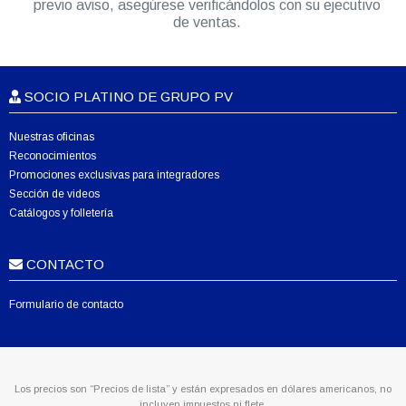
previo aviso, asegúrese verificándolos con su ejecutivo
de ventas.
SOCIO PLATINO DE GRUPO PV
Nuestras oficinas
Reconocimientos
Promociones exclusivas para integradores
Sección de videos
Catálogos y folletería
CONTACTO
Formulario de contacto
Los precios son “Precios de lista” y están expresados en dólares americanos, no
incluyen impuestos ni flete.