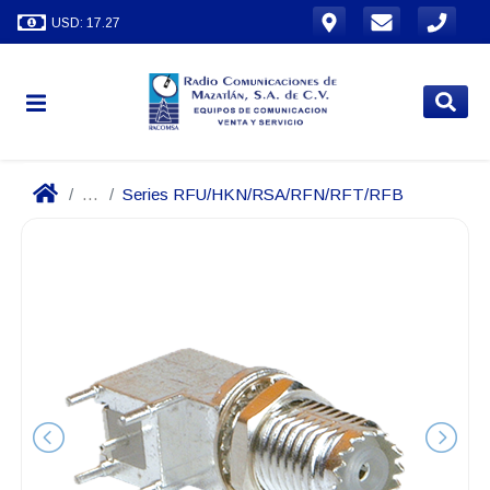
USD: 17.27
...
Series RFU/HKN/RSA/RFN/RFT/RFB