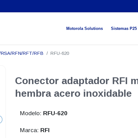
Motorola Solutions
Sistemas P25
N/RSA/RFN/RFT/RFB
RFU-620
Conector adaptador RFI 
hembra acero inoxidable
Modelo:
RFU-620
Marca:
RFI