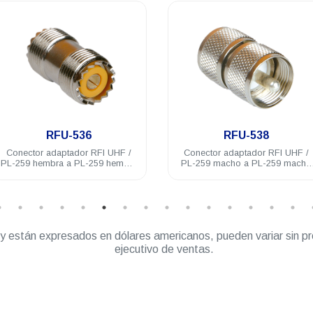
.
.
RFU-536
RFU-538
Conector adaptador RFI UHF /
Conector adaptador RFI UHF /
PL-259 hembra a PL-259 hembra
PL-259 macho a PL-259 macho
acero inoxidable
acero inoxidable
” y están expresados en dólares americanos, pueden variar sin pr
ejecutivo de ventas.