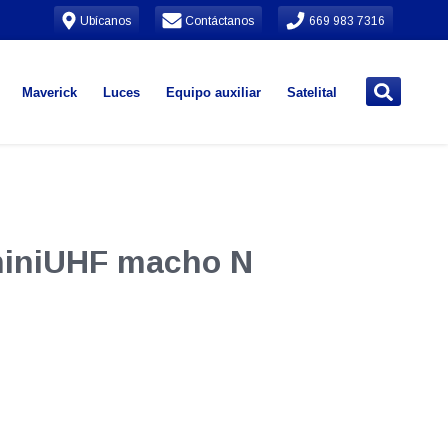
Ubícanos
Contáctanos
669 983 7316
Maverick
Luces
Equipo auxiliar
Satelital
miniUHF macho N