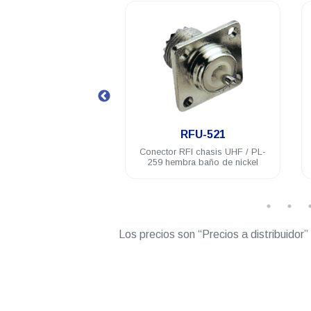
.
.
RFU-520
RFU-521
or RFI UHF / PL-259
Conector RFI chasis UHF / PL-
cero inoxidable RG8U
259 hembra baño de nickel
Belden 9913
Los precios son “Precios a distribuidor