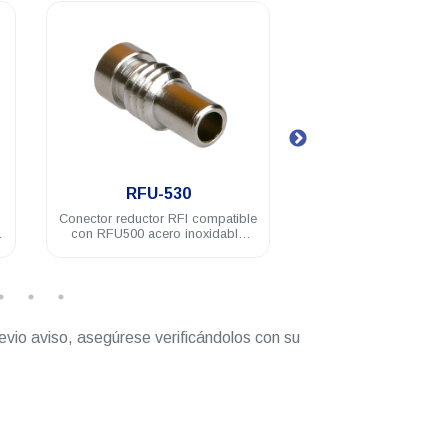
.
.
RFU-530
RFU-600
Conector reductor RFI compatible
Conector RFI miniUHF
con RFU500 acero inoxidable
soldado acero inoxid
RG58U
evio aviso, asegúrese verificándolos con su