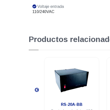
Voltaje entrada
110/240VAC
Productos relacionad
.
.
RS-20A-BB
RS-20A