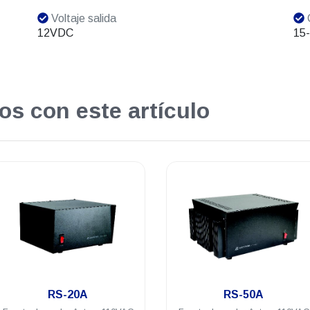
Voltaje salida
C
12VDC
15
os con este artículo
.
.
RS-50A
RS-7A