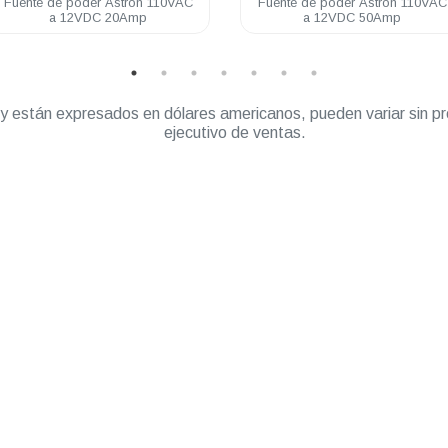
Fuente de poder Astron 110VAC
Fuente de poder Astron 11
a 12VDC 50Amp
a 12VDC 7Amp
” y están expresados en dólares americanos, pueden variar sin pr
ejecutivo de ventas.