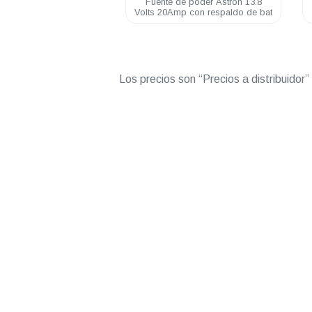
nte de poder Astron 13.8
Fuente de poder Astron 110VAC
 20Amp con respaldo de bat
a 12VDC 20Amp
Los precios son “Precios a distribuidor