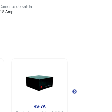
orriente de salida
-18 Amp
.
.
SL-11R-RA
SL-1