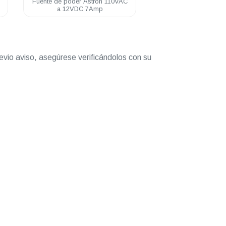
0VAC
Fuente de poder Astron 110VAC
Fuente de poder 
a 12VDC 11Amp con gabinete
a 12VDC 
serie M y GM
evio aviso, asegúrese verificándolos con su