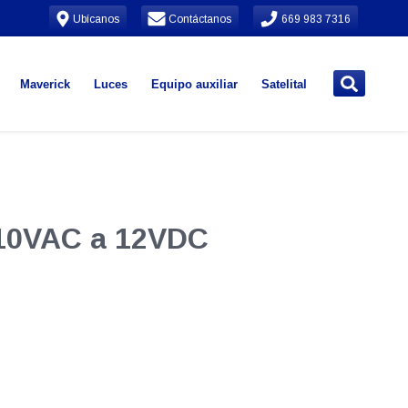
Ubícanos
Contáctanos
669 983 7316
Maverick
Luces
Equipo auxiliar
Satelital
110VAC a 12VDC