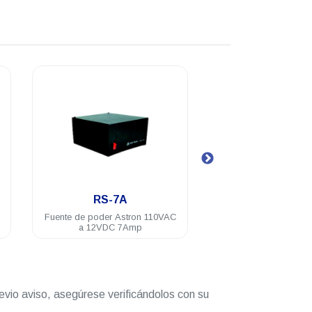
.
.
SL-11R-RA
RS-
110VAC
Fuente de poder Astron 110VAC
Fuente de pode
a 12VDC 11Amp con gabinete
a 12VD
serie M y GM
evio aviso, asegúrese verificándolos con su