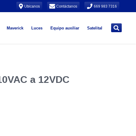
Ubícanos
Contáctanos
669 983 7316
Maverick
Luces
Equipo auxiliar
Satelital
110VAC a 12VDC