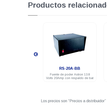
Productos relacionad
.
.
RS-20A-BB
RS-20A
uente de poder Astron 13.8
Fuente de poder Astron 110VAC
s 20Amp con respaldo de bat
a 12VDC 20Amp
Los precios son “Precios a distribuidor