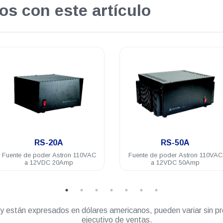
os con este artículo
.
.
RS-50A
RS-7A
Fuente de poder Astron 110VAC
Fuente de poder Astron 
a 12VDC 50Amp
a 12VDC 7Amp
” y están expresados en dólares americanos, pueden variar sin pr
ejecutivo de ventas.