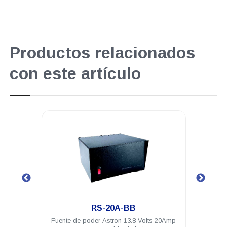
Productos relacionados
con este artículo
.
.
RS-20A-BB
RS-20
ente de poder Astron 13.8 Volts 20Amp
Fuente de poder Astron