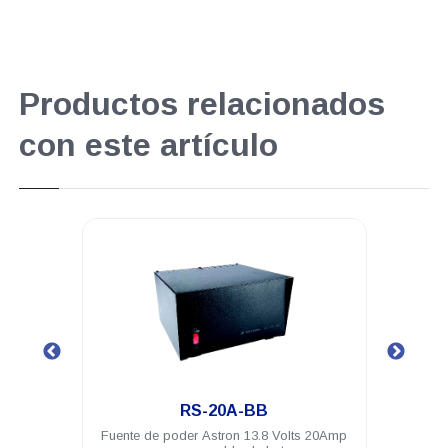
Productos relacionados
con este artículo
.
.
RS-20A-BB
RS-20A
 poder Astron 13.8 Volts 20Amp
Fuente de poder Astron 110VAC