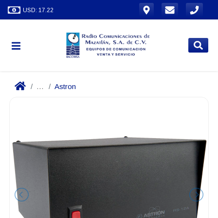
USD: 17.22
...
Astron