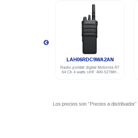
.
.
06RDN9RA2AN
LAH06RDC9WA2AN
átil digital Motorola R7
Radio portátil digital Motorola R7
h 4 watts UHF 400-
64 Ch 4 watts UHF 400-527MHz
IP68 FKP Habilitado
IP68 NKP Compatible
Los precios son “Precios a distribuidor