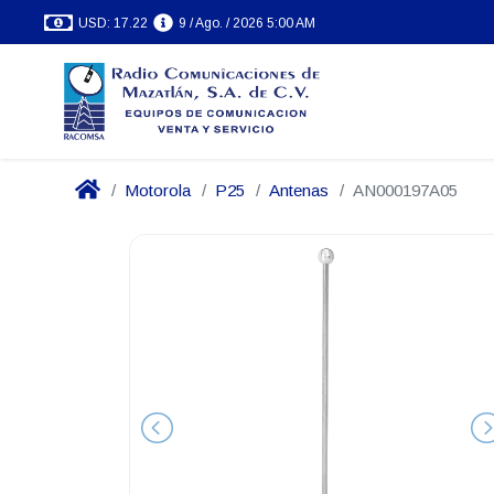
USD: 17.22
9 / Ago. / 2026 5:00 AM
Motorola
P25
Antenas
AN000197A05