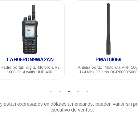
.
.
LAH06RDN9WA2AN
PMAD4069
Radio portátil digital Motorola R7
Antena portátil Motorola VHF 160-
1000 Ch 4 watts UHF 400-
174 Mhz 17 cms DGP8000/5000
527MHz IP68 FKP Compatible
” y están expresados en dólares americanos, pueden variar sin pr
ejecutivo de ventas.