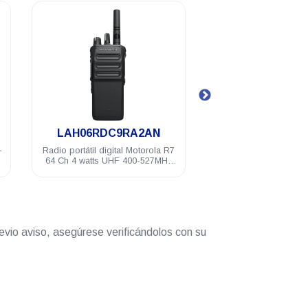
.
.
LAH06RDC9RA2AN
LAH06RDN9R
Radio portátil digital Motorola R7
Radio portátil digital 
64 Ch 4 watts UHF 400-527MHz
1000 Ch 4 watts U
IP68 NKP Habilitado
527MHz IP68 FKP Ha
evio aviso, asegúrese verificándolos con su