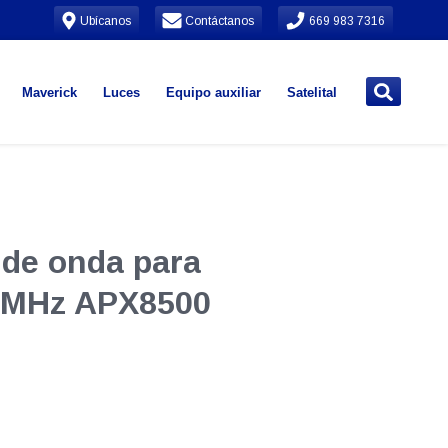
Ubícanos
Contáctanos
669 983 7316
Maverick
Luces
Equipo auxiliar
Satelital
 de onda para
3 MHz APX8500