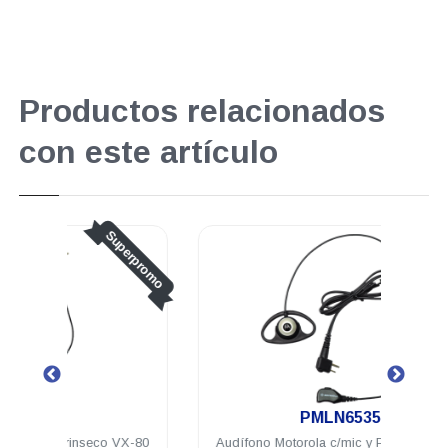
Productos relacionados
con este artículo
perpromo
.
PMLN6535
 VX-80
Audífono Motorola c/mic y PTT negro VX-
Audi