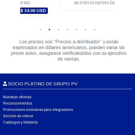
80 DTR720 DEP250 DEP450 R2
0 USD
Los precios son “Precios a distribuidor” y están
expresados en dólares americanos, pueden variar sin
previo aviso, asegúrese verificándolos con su ejecutivo
de ventas.
SOCIO PLATINO DE GRUPO PV
Nuestras oficinas
Reconocimientos
Promociones exclusivas para integradores
Sección de videos
Catálogos y folletería