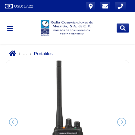
USD: 17.22
...
Portatiles