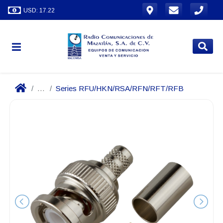
USD: 17.22
...
Series RFU/HKN/RSA/RFN/RFT/RFB