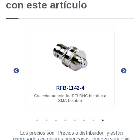
con este artículo
.
RFB-1142-4
a plug
Conector adaptador RFI BNC hembra a
Con
SMA hembra
Los precios son “Precios a distribuidor” y están
expresados en dólares americanos, pueden variar sin