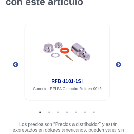
con este artículo
.
RFB-1101-1SI
a plug
Conector RFI BNC macho Belden 9913
Conec
Los precios son “Precios a distribuidor” y están
expresados en dólares americanos, pueden variar sin