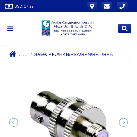
USD: 17.22
...
Series RFU/HKN/RSA/RFN/RFT/RFB