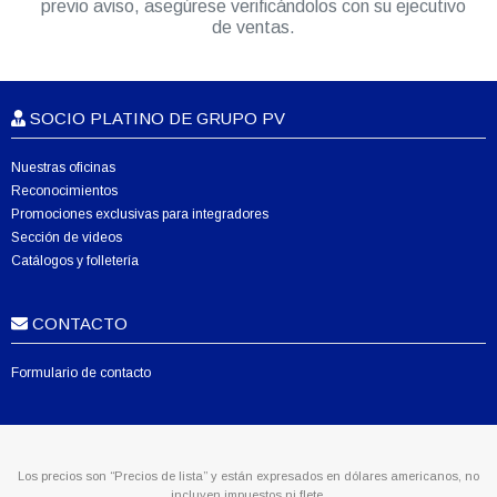
previo aviso, asegúrese verificándolos con su ejecutivo
de ventas.
SOCIO PLATINO DE GRUPO PV
Nuestras oficinas
Reconocimientos
Promociones exclusivas para integradores
Sección de videos
Catálogos y folletería
CONTACTO
Formulario de contacto
Los precios son “Precios de lista” y están expresados en dólares americanos, no
incluyen impuestos ni flete.