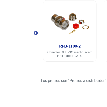
.
.
RFB-1142-4
RFB-1100-2
r adaptador RFI BNC
Conector RFI BNC macho acero
ra a SMA hembra
inoxidable RG58U
Los precios son “Precios a distribuidor