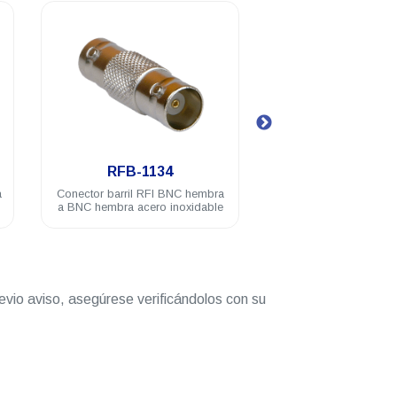
.
.
RFB-1134
RFB-113
a
Conector barril RFI BNC hembra
Conector adaptador
a BNC hembra acero inoxidable
hembra a PL-259 / 
acero inoxida
evio aviso, asegúrese verificándolos con su