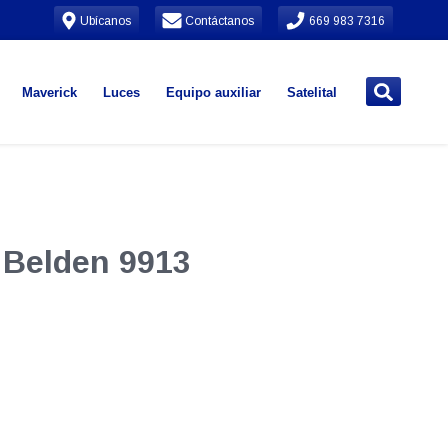
Ubícanos
Contáctanos
669 983 7316
Maverick
Luces
Equipo auxiliar
Satelital
 Belden 9913