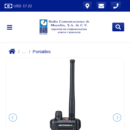
USD: 17.22
...
Portatiles