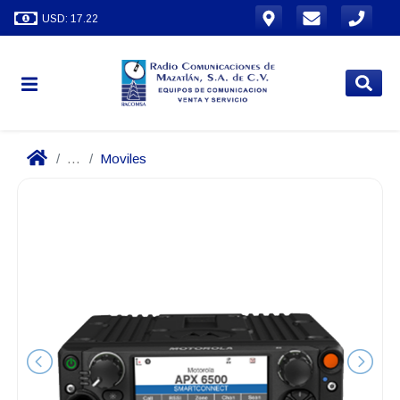
USD: 17.22
...
Moviles