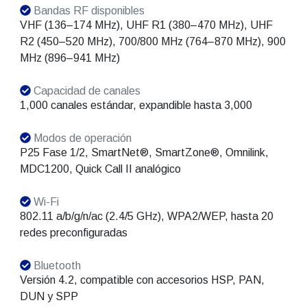
Bandas RF disponibles
VHF (136–174 MHz), UHF R1 (380–470 MHz), UHF
R2 (450–520 MHz), 700/800 MHz (764–870 MHz), 900
MHz (896–941 MHz)
Capacidad de canales
1,000 canales estándar, expandible hasta 3,000
Modos de operación
P25 Fase 1/2, SmartNet®, SmartZone®, Omnilink,
MDC1200, Quick Call II analógico
Wi-Fi
802.11 a/b/g/n/ac (2.4/5 GHz), WPA2/WEP, hasta 20
redes preconfiguradas
Bluetooth
Versión 4.2, compatible con accesorios HSP, PAN,
DUN y SPP