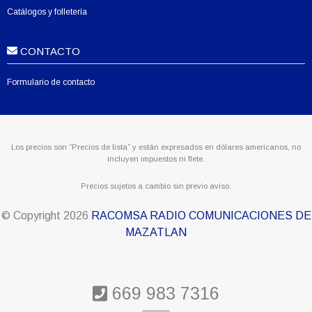
Catálogos y folletería
CONTACTO
Formulario de contacto
Los precios son “Precios de lista” y están expresados en dólares americanos, no
incluyen impuestos ni flete.
Precios sujetos a cambio sin previo aviso.
© Copyright
2026
RACOMSA RADIO COMUNICACIONES DE
MAZATLAN
669 983 7316