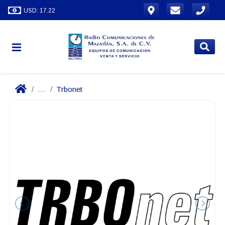
USD: 17.22
...
Trbonet