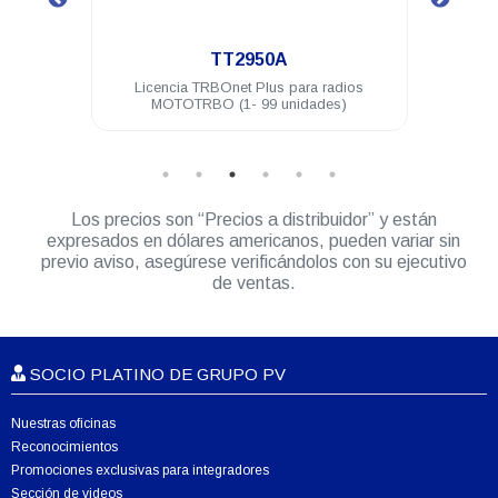
.
TT2944A
ara radios
Licencia TRBOnet Plus módulo Core para
dades)
despacho de Voz
Los precios son “Precios a distribuidor” y están
expresados en dólares americanos, pueden variar sin
previo aviso, asegúrese verificándolos con su ejecutivo
de ventas.
SOCIO PLATINO DE GRUPO PV
Nuestras oficinas
Reconocimientos
Promociones exclusivas para integradores
Sección de videos