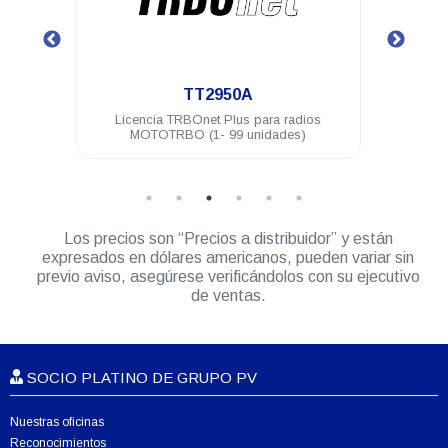
.
TT2960A
 radios
Licencia TRBOnet Plus puesto adicional de
des)
consola de despacho
Los precios son “Precios a distribuidor” y están
expresados en dólares americanos, pueden variar sin
previo aviso, asegúrese verificándolos con su ejecutivo
de ventas.
SOCIO PLATINO DE GRUPO PV
Nuestras oficinas
Reconocimientos