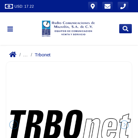
USD: 17.22
...
Trbonet