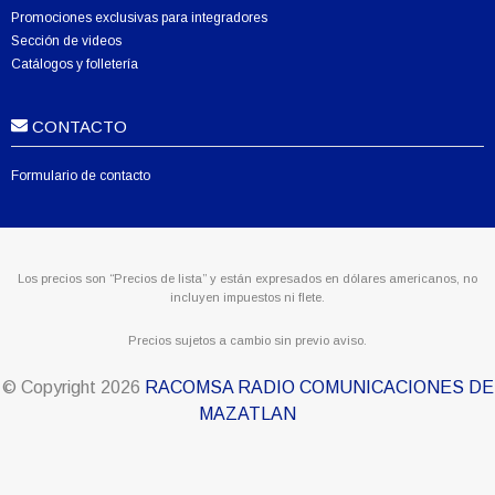
Promociones exclusivas para integradores
Sección de videos
Catálogos y folletería
CONTACTO
Formulario de contacto
Los precios son “Precios de lista” y están expresados en dólares americanos, no
incluyen impuestos ni flete.
Precios sujetos a cambio sin previo aviso.
© Copyright
2026
RACOMSA RADIO COMUNICACIONES DE
MAZATLAN