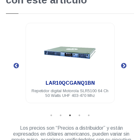
con este artículo
.
.
LAR10QCGANQ1BN
HKVN4031
dor digital Motorola SLR5100 64 Ch
Licencia IP SITE CONNEC
50 Watts UHF 403-470 Mhz
DEP450/500 DGP5000 DEM3
DGM5000
Los precios son “Precios a distribuidor” y están
expresados en dólares americanos, pueden variar sin
previo aviso, asegúrese verificándolos con su ejecutivo