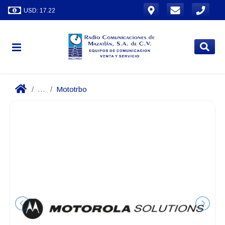
USD: 17.22
...
Mototrbo