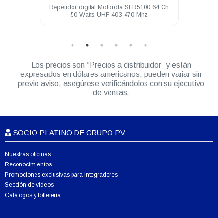
torola
Repetidor digital Motorola SLR5100 64 Ch
Li
DEM500
50 Watts UHF 403-470 Mhz
DEP
Los precios son “Precios a distribuidor” y están
expresados en dólares americanos, pueden variar sin
previo aviso, asegúrese verificándolos con su ejecutivo
de ventas.
SOCIO PLATINO DE GRUPO PV
Nuestras oficinas
Reconocimientos
Promociones exclusivas para integradores
Sección de videos
Catálogos y folletería