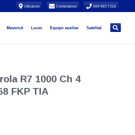
Ubícanos
Contáctanos
669 983 7316
Maverick
Luces
Equipo auxiliar
Satelital
orola R7 1000 Ch 4
68 FKP TIA