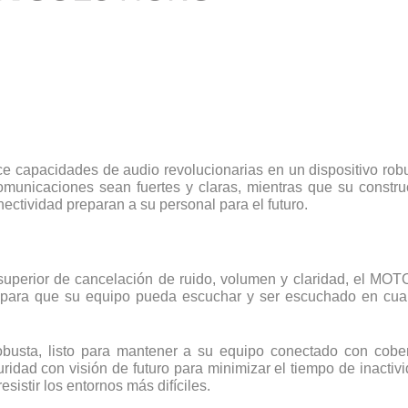
ece capacidades de audio revolucionarias en un dispositivo rob
municaciones sean fuertes y claras, mientras que su constru
ectividad preparan a su personal para el futuro.
l superior de cancelación de ruido, volumen y claridad, el M
para que su equipo pueda escuchar y ser escuchado en cualq
obusta, listo para mantener a su equipo conectado con cobe
uridad con visión de futuro para minimizar el tiempo de inact
istir los entornos más difíciles.