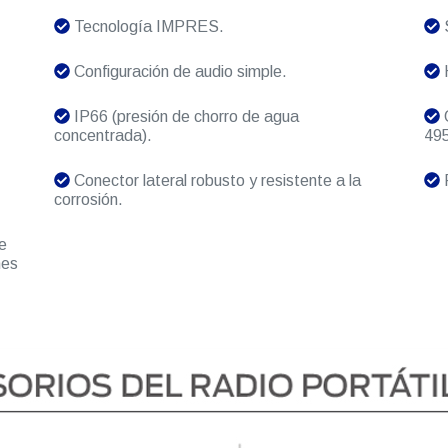
Tecnología IMPRES.
S
Configuración de audio simple.
H
IP66 (presión de chorro de agua
O
concentrada).
495
Conector lateral robusto y resistente a la
R
corrosión.
e
nes