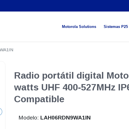
Motorola Solutions
Sistemas P25
WA1IN
Radio portátil digital Mot
watts UHF 400-527MHz IP
Compatible
Modelo:
LAH06RDN9WA1IN