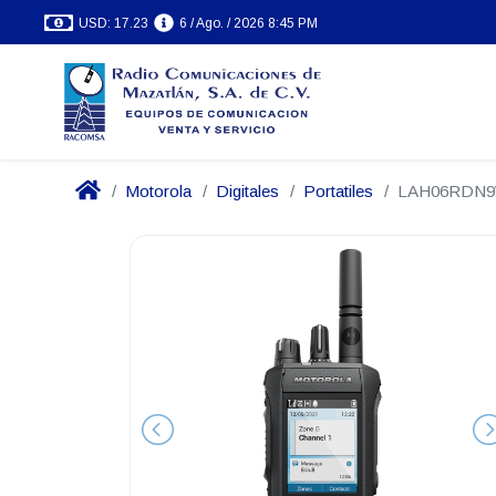
USD: 17.23
6 / Ago. / 2026 8:45 PM
Motorola
Digitales
Portatiles
LAH06RDN9