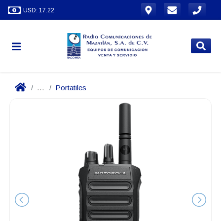
USD: 17.22
...
Portatiles