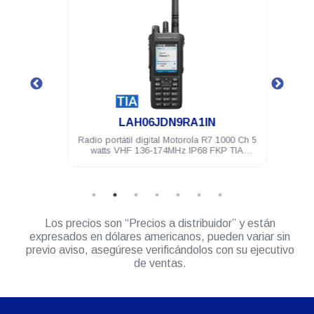
.
LAH06JDN9RA1IN
4 Ch 5
Radio portátil digital Motorola R7 1000 Ch 5
Radio 
TIA
watts VHF 136-174MHz IP68 FKP TIA
wa
Habilitado
Los precios son “Precios a distribuidor” y están
expresados en dólares americanos, pueden variar sin
previo aviso, asegúrese verificándolos con su ejecutivo
de ventas.