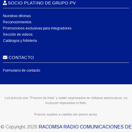
SOCIO PLATINO DE GRUPO PV
Nuestras oficinas
Reconocimientos
Promociones exclusivas para integradores
Sección de videos
Catálogos y folletería
CONTACTO
Formulario de contacto
Los precios son “Precios de lista” y están expresados en dólares americanos, no
incluyen impuestos ni flete.
Precios sujetos a cambio sin previo aviso.
© Copyright
2026
RACOMSA RADIO COMUNICACIONES DE